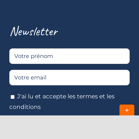
Newsletter
J'ai lu et accepte les termes et les
conditions
Bascul
de
la