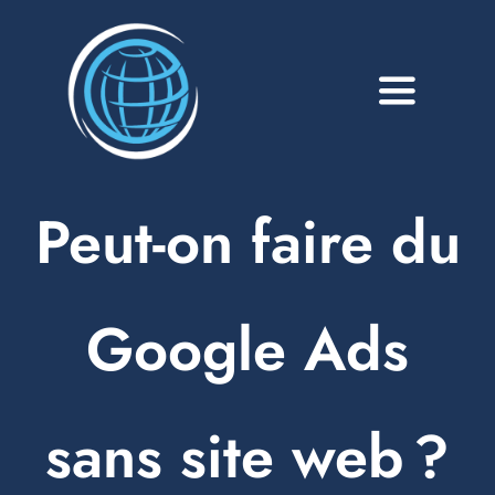
Passer
au
contenu
Toggle
Navigati
A propos
Peut-on faire du
Services
Blog
Google Ads
Portfolio
Contact
sans site web ?