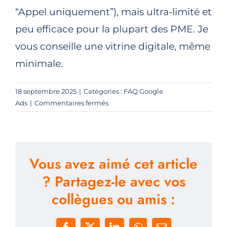
“Appel uniquement”), mais ultra-limité et
peu efficace pour la plupart des PME. Je
vous conseille une vitrine digitale, même
minimale.
18 septembre 2025
|
Catégories :
FAQ Google
sur
Ads
|
Commentaires fermés
Peut-
on
faire
du
Vous avez aimé cet article
Google
Ads
? Partagez-le avec vos
sans
collègues ou amis :
site
web ?