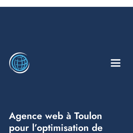
Toggle
Naviga
A propos
Services
Agence web à Toulon
Blog
pour l’optimisation de