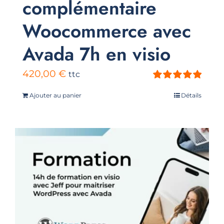
complémentaire
Woocommerce avec
Avada 7h en visio
420,00
€
ttc
Note
5.00
sur
Ajouter au panier
Détails
5