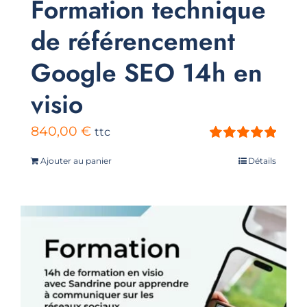
Formation technique
de référencement
Google SEO 14h en
visio
840,00
€
ttc
Note
5.00
sur
Ajouter au panier
Détails
5