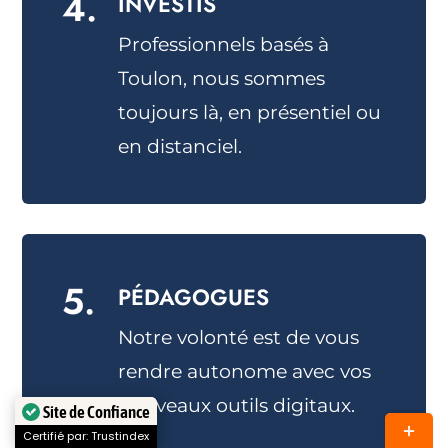
4.
INVESTIS
Professionnels basés à
Toulon, nous sommes
toujours là, en présentiel ou
en distanciel.
5.
PÉDAGOGUES
Notre volonté est de vous
rendre autonome avec vos
nouveaux outils digitaux.
Site de Confiance
Bascul
Certifié par: Trustindex