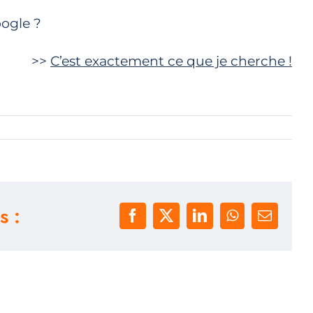
oogle ?
>>
C’est exactement ce que je cherche !
s :
Facebook
X
LinkedIn
WhatsApp
Email