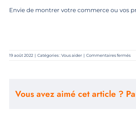
Envie de montrer votre commerce ou vos pro
su
19 août 2022
|
Catégories :
Vous aider
|
Commentaires fermés
Val
vo
en
Vous avez aimé cet article ? Pa