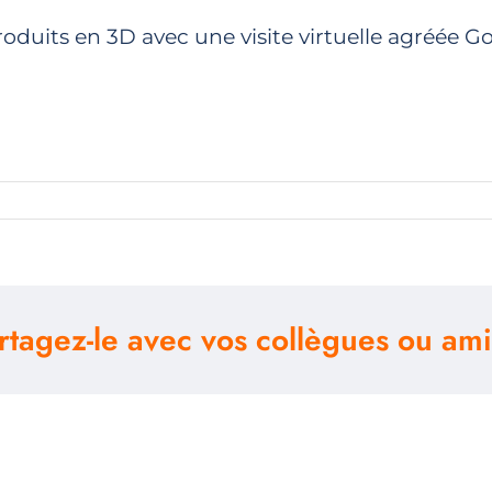
duits en 3D avec une visite virtuelle agréée G
r
oriser
tre
seigne
rtagez-le avec vos collègues ou ami