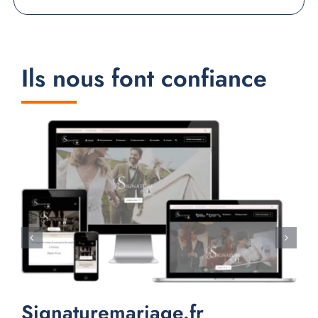
Ils nous font confiance
Signaturemariage.fr
M