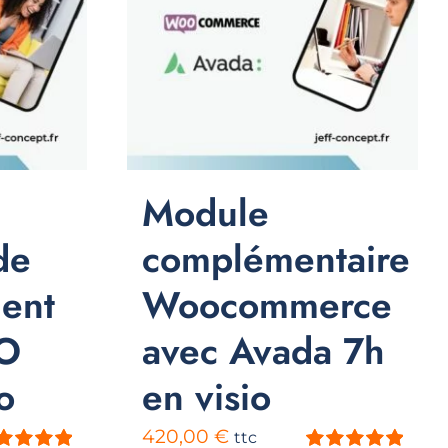
Module
de
complémentaire
ent
Woocommerce
O
avec Avada 7h
o
en visio
420,00
€
ttc