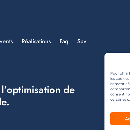
vents
Réalisations
Faq
Sav
Pour offrir
les cookies
consentir à
l’optimisation de
comportemen
consentir o
le.
New
certaines c
Ac