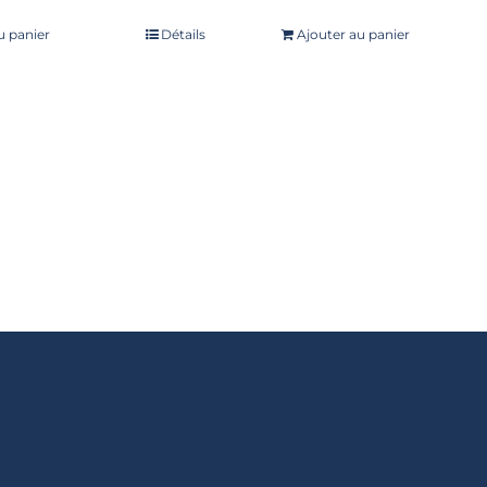
Note
5.00
sur
No
u panier
Détails
Ajouter au panier
5
5