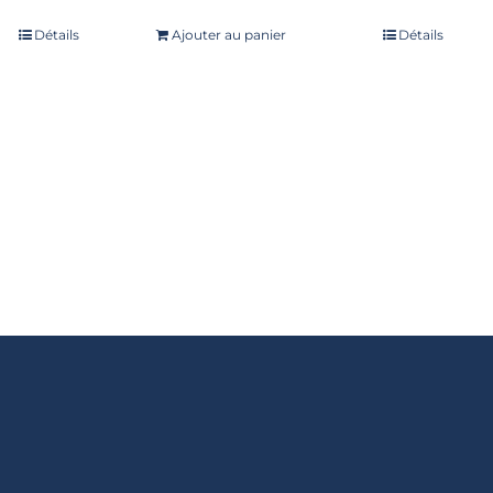
te
5.00
sur
Note
5.00
sur
Détails
Ajouter au panier
Détails
5