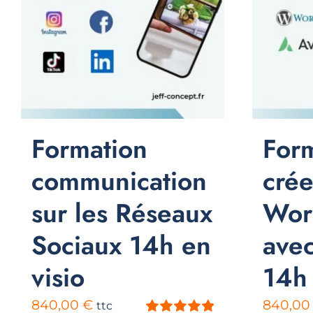
Formation
For
communication
crée
sur les Réseaux
Wor
Sociaux 14h en
ave
visio
14h 
840,00
€
840,0
ttc