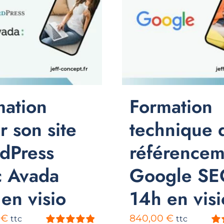
mation
Formation
r son site
technique 
dPress
référencem
c Avada
Google SE
en visio
14h en visi
0
€
840,00
€
ttc
ttc