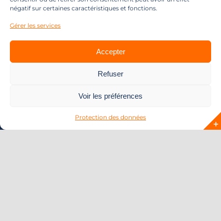
négatif sur certaines caractéristiques et fonctions.
Gérer les services
Accepter
Refuser
Voir les préférences
Toggle
Naviga
Protection des données
A propos
Services
Blog
Events