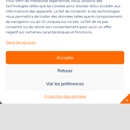
Pour offrir les meilleures expériences, nous utilisons des
technologies telles que les cookies pour stocker et/ou accéder aux
Blog
informations des appareils. Le fait de consentir à ces technologies
nous permettra de traiter des données telles que le comportement
de navigation ou les ID uniques sur ce site. Le fait de ne pas
Agence web à Toulon
Events
consentir ou de retirer son consentement peut avoir un effet
négatif sur certaines caractéristiques et fonctions.
pour l’optimisation de
Gérer les services
Réalisations
votre communication
Accepter
Faq
digitale.
Refuser
Sav
Voir les préférences
Demandez votre devis gratuit
Protection des données
Déposez un avis maintenant !