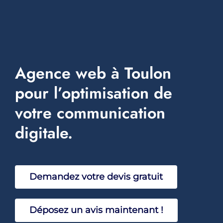
Naviga
A propos
Services
Agence web à Toulon
Blog
pour l’optimisation de
Events
votre communication
digitale.
Réalisations
Faq
Demandez votre devis gratuit
Sav
Déposez un avis maintenant !