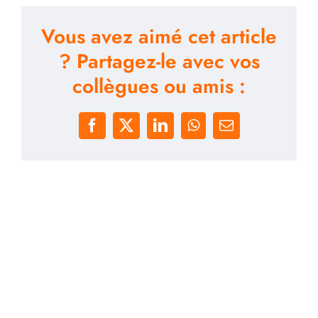
entreprises
Vous avez aimé cet article
à
gérer
? Partagez-le avec vos
leurs
collègues ou amis :
réseaux
sociaux
?
Facebook
X
LinkedIn
WhatsApp
Email