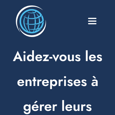
Passer
au
contenu
Toggle
Navigati
A propos
Aidez-vous les
Services
Blog
entreprises à
Portfolio
Contact
gérer leurs