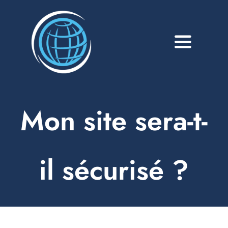
Passer
au
contenu
Toggle
Navigati
A propos
Services
Mon site sera-t-
Blog
il sécurisé ?
Portfolio
Contact