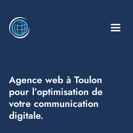
Toggle
Naviga
A propos
Services
Agence web à Toulon
Blog
pour l’optimisation de
Events
votre communication
digitale.
Réalisations
Faq