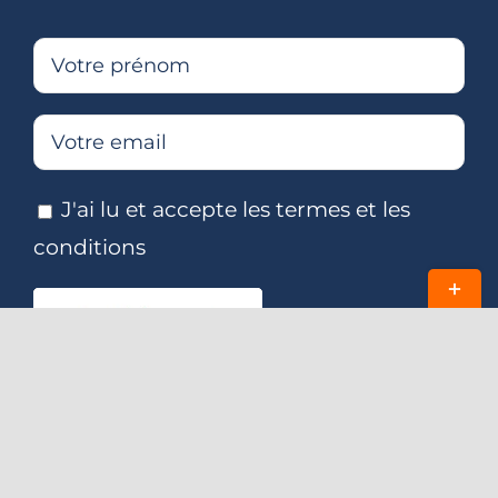
J'ai lu et accepte les termes et les
conditions
Bascul
de
la
zone
de
©Jeff Concept 2026
la