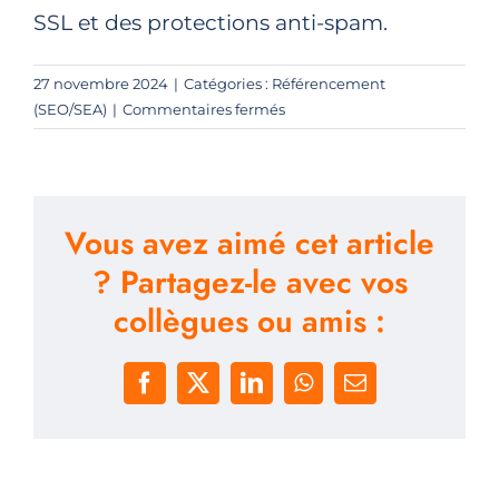
SSL et des protections anti-spam.
27 novembre 2024
|
Catégories :
Référencement
sur
(SEO/SEA)
|
Commentaires fermés
Mon
site
sera-
t-
Vous avez aimé cet article
il
sécurisé
? Partagez-le avec vos
?
collègues ou amis :
Facebook
X
LinkedIn
WhatsApp
Email