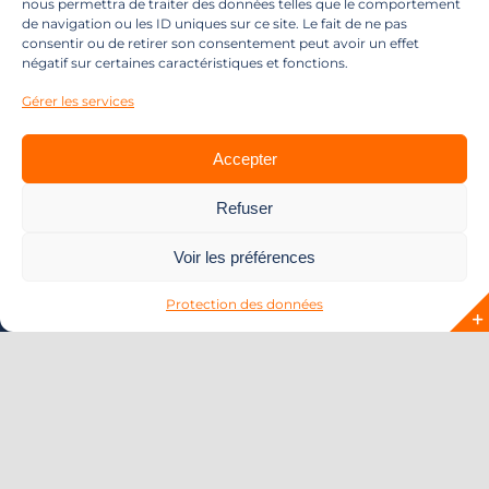
nous permettra de traiter des données telles que le comportement
de navigation ou les ID uniques sur ce site. Le fait de ne pas
consentir ou de retirer son consentement peut avoir un effet
négatif sur certaines caractéristiques et fonctions.
Gérer les services
Accepter
Refuser
Voir les préférences
Site de Confiance
Toggle
Protection des données
Certifié par: Trustindex
Naviga
A propos
Services