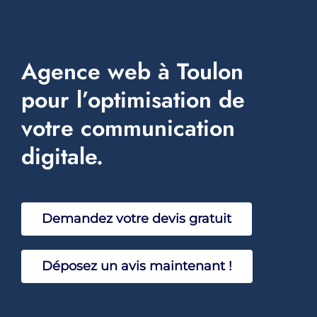
Services
Blog
Agence web à Toulon
Events
pour l’optimisation de
votre communication
Réalisations
digitale.
Faq
Sav
Demandez votre devis gratuit
Déposez un avis maintenant !