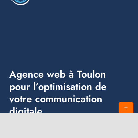
Naviga
A propos
Services
Blog
Events
Agence web à Toulon
pour l’optimisation de
Réalisations
votre communication
Faq
Bascul
digitale.
de
Sav
la