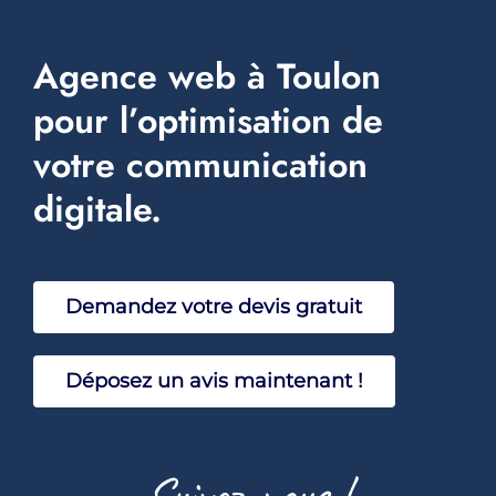
Services
Agence web à Toulon
Blog
pour l’optimisation de
Events
votre communication
digitale.
Réalisations
Faq
Demandez votre devis gratuit
Sav
Déposez un avis maintenant !
Suivez-nous !