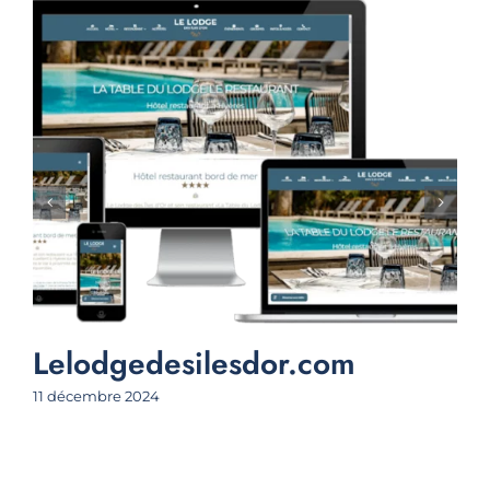
Lelodgedesilesdor.com
11 décembre 2024
5