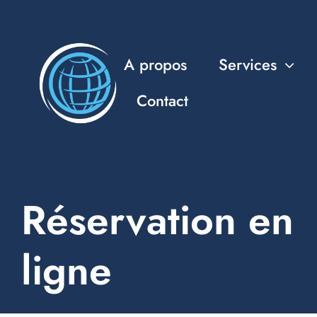
Passer
au
contenu
A propos
Services
Contact
Réservation en
ligne