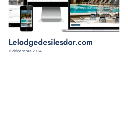
Lelodgedesilesdor.com
11 décembre 2024
5