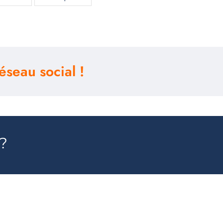
éseau social !
 ?