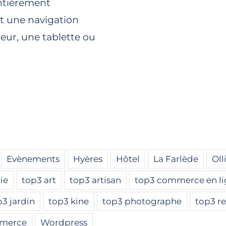
entièrement
nt une navigation
teur, une tablette ou
Evènements
Hyères
Hôtel
La Farlède
Oll
ie
top3 art
top3 artisan
top3 commerce en l
p3 jardin
top3 kine
top3 photographe
top3 re
merce
Wordpress