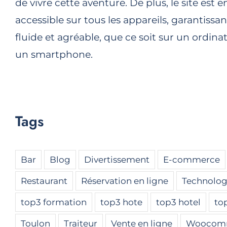
de vivre cette aventure. De plus, le site est 
accessible sur tous les appareils, garantissa
fluide et agréable, que ce soit sur un ordina
un smartphone.
Tags
Bar
Blog
Divertissement
E-commerce
Restaurant
Réservation en ligne
Technolog
top3 formation
top3 hote
top3 hotel
to
Toulon
Traiteur
Vente en ligne
Woocom