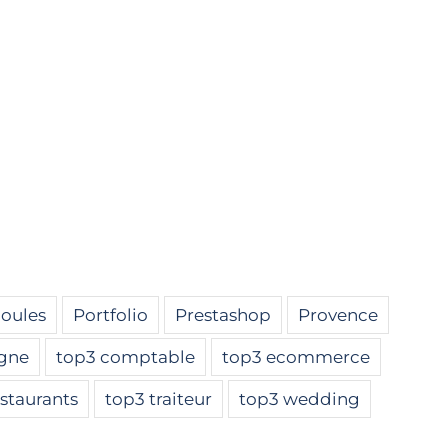
ioules
Portfolio
Prestashop
Provence
igne
top3 comptable
top3 ecommerce
staurants
top3 traiteur
top3 wedding