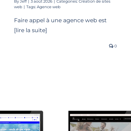
By
Jeff
|
3 août 2026
|
Categories:
Création de sites
web
|
Tags:
Agence web
Faire appel à une agence web est
[lire la suite]
0