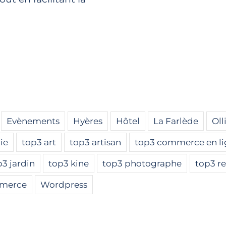
Evènements
Hyères
Hôtel
La Farlède
Oll
ie
top3 art
top3 artisan
top3 commerce en l
p3 jardin
top3 kine
top3 photographe
top3 re
merce
Wordpress