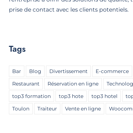
prise de contact avec les clients potentiels.
Tags
Bar
Blog
Divertissement
E-commerce
Restaurant
Réservation en ligne
Technolog
top3 formation
top3 hote
top3 hotel
to
Toulon
Traiteur
Vente en ligne
Woocom