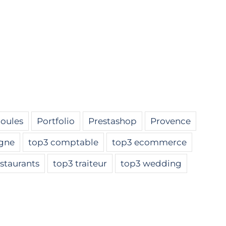
ioules
Portfolio
Prestashop
Provence
igne
top3 comptable
top3 ecommerce
staurants
top3 traiteur
top3 wedding