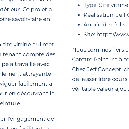
Type:
Site vitrine
xtérieur. Ce projet a
Réalisation:
Jeff
tre savoir-faire en
Année de réalisa
Site:
https://www
site vitrine qui met
Nous sommes fiers d’a
 en tenant compte des
Carette Peinture à s
pe a travaillé avec
Chez Jeff Concept, c
ellement attrayante
de laisser libre cours
aviguer facilement à
véritable valeur ajout
tout en découvrant le
einture.
éter l’engagement de
out en facilitant la