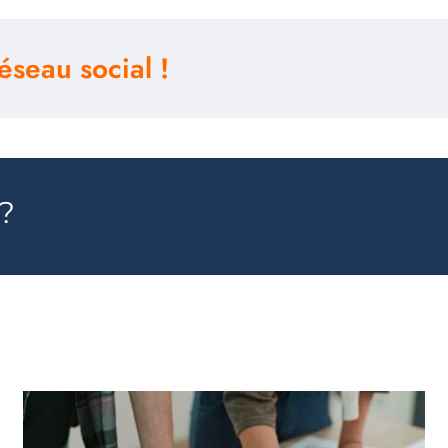
éseau social !
 ?