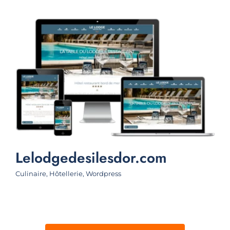
Lelodgedesilesdor.com
A
Culinaire
,
Hôtellerie
,
Wordpress
Bâ