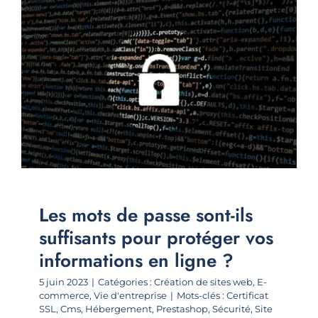
Les mots de passe sont-ils
suffisants pour protéger vos
informations en ligne ?
5 juin 2023
|
Catégories :
Création de sites web
,
E-
commerce
,
Vie d'entreprise
|
Mots-clés :
Certificat
SSL
,
Cms
,
Hébergement
,
Prestashop
,
Sécurité
,
Site