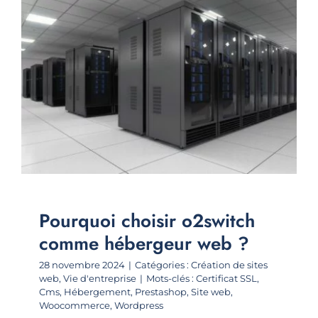
Pourquoi choisir o2switch
comme hébergeur web ?
28 novembre 2024
|
Catégories :
Création de sites
web
,
Vie d'entreprise
|
Mots-clés :
Certificat SSL
,
Cms
,
Hébergement
,
Prestashop
,
Site web
,
Woocommerce
,
Wordpress