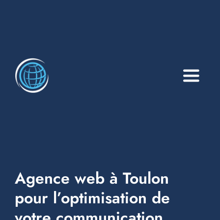
Toggle
Naviga
A propos
Services
Blog
Agence web à Toulon
Events
pour l’optimisation de
votre communication