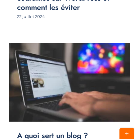
comment les éviter
22 juillet 2024
Bascul
A quoi sert un blog ?