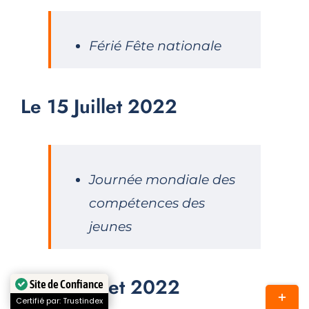
Férié Fête nationale
Le 15 Juillet 2022
Journée mondiale des
compétences des
jeunes
Le 30 Juillet 2022
Site de Confiance
Bascul
Certifié par: Trustindex