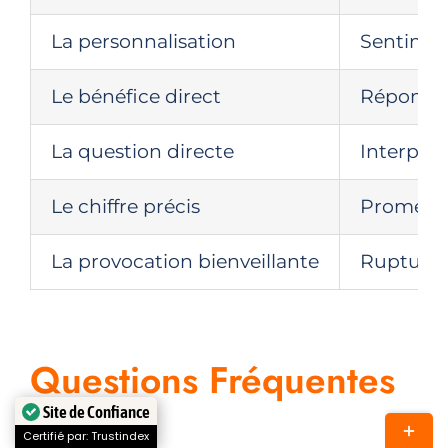
La personnalisation
Sentiment
Le bénéfice direct
Réponse i
La question directe
Interpell
Le chiffre précis
Promesse
La provocation bienveillante
Rupture d
Questions Fréquentes
(FAQ)
Site de Confiance
Bascul
Certifié par: Trustindex