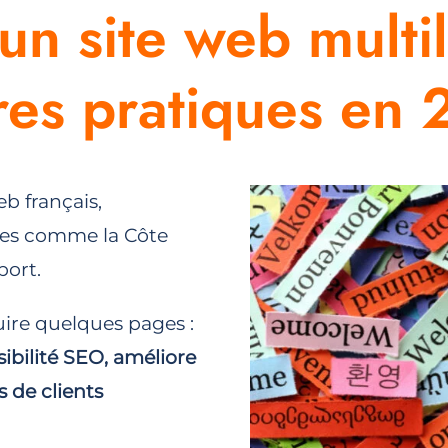
n site web multil
ures pratiques en
eb français,
ques comme la Côte
port.
uire quelques pages :
sibilité SEO, améliore
s de clients